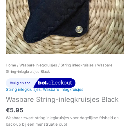
Home
/
Wasbare Inlegkruisjes
/
String inlegkruisjes
/ Wasbare
String-inlegkruisjes Black
String inlegkruisjes
,
Wasbare Inlegkruisjes
Wasbare String-inlegkruisjes Black
€
5.95
Wasbaar zwart string inlegkruisjes voor dagelijkse frisheid en
back-up bij een menstruatie cup!