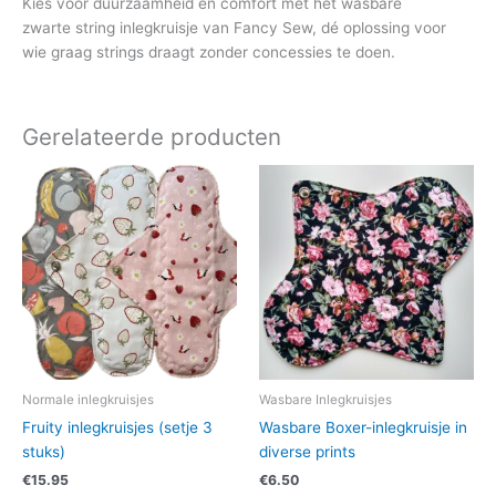
Kies voor duurzaamheid en comfort met het wasbare
zwarte
string inlegkruisje van Fancy Sew,
dé oplossing voor
wie graag strings draagt zonder concessies te doen.
Gerelateerde producten
Dit
product
heeft
meerdere
variaties.
Deze
optie
kan
gekozen
worden
Normale inlegkruisjes
Wasbare Inlegkruisjes
op
Fruity inlegkruisjes (setje 3
Wasbare Boxer-inlegkruisje in
de
stuks)
diverse prints
productpag
€
15.95
€
6.50