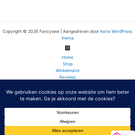
Copyright © 2026 Fancysew | Aangedreven door
Astra WordPress
thema
Home
Shop
Winkelmand
Reviews
Wasadvies
BLOG
FAQ
Bedrijfsinfo
Fancy Sew info en contact
Mijn account
Home
0 artikelen