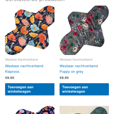
Wasbaar Nachtverband
Wasbaar Nachtverband
Wasbaar nachtverband
Wasbaar nachtverband
Klaproos
Poppy on grey
€
9.95
€
9.95
Toevoegen aan
Toevoegen aan
winkelwagen
winkelwagen