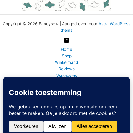
Copyright © 2026 Fancysew | Aangedreven door
Astra WordPress
thema
Home
Shop
Winkelmand
Reviews
Wasadvies
BLOG
FAQ
Bedrijfsinfo
Fancy Sew info en contact
Mijn account
Home
0 artikelen