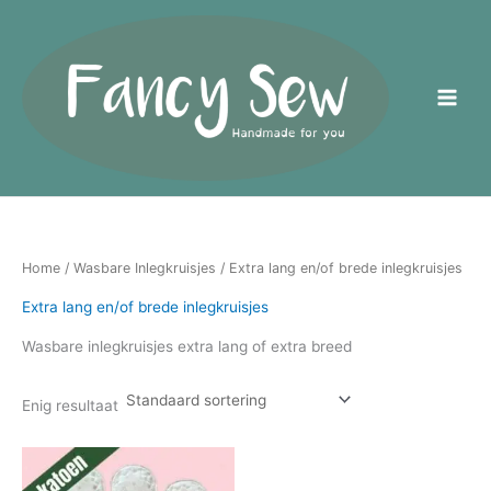
Ga
naar
de
inhoud
Home
/
Wasbare Inlegkruisjes
/ Extra lang en/of brede inlegkruisjes
Extra lang en/of brede inlegkruisjes
Wasbare inlegkruisjes extra lang of extra breed
Enig resultaat
Prijsklasse:
Dit
€5.95
product
tot