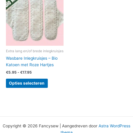
heeft
€17.95
meerdere
variaties.
Deze
optie
kan
gekozen
worden
Extra lang en/of brede inlegkruisjes
op
Wasbare Inlegkruisjes – Bio
de
Katoen met Roze Hartjes
productpagina
€
5.95
-
€
17.95
Opties selecteren
Copyright © 2026 Fancysew | Aangedreven door
Astra WordPress
thema