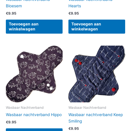
Bloesem
Hearts
€
9.95
€
9.95
Toevoegen aan
Toevoegen aan
winkelwagen
winkelwagen
Wasbaar Nachtverband
Wasbaar Nachtverband
Wasbaar nachtverband Hippo
Wasbaar nachtverband Keep
Smiling
€
9.95
€
9.95