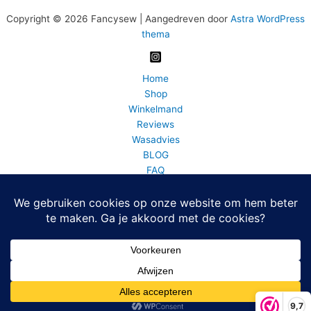
Copyright © 2026 Fancysew | Aangedreven door
Astra WordPress
thema
Home
Shop
Winkelmand
Reviews
Wasadvies
BLOG
FAQ
Bedrijfsinfo
Fancy Sew info en contact
Mijn account
Home
0 artikelen
De waardering van fancysew.nl/ bij
WebwinkelKeur Reviews
is
9.7/10 gebaseerd op 64 reviews.
9,7