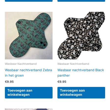
Wasbaar Nachtverband
Wasbaar Nachtverband
Wasbaar nachtverband Zebra
Wasbaar nachtverband Black
in het groen
panther
€
9.95
€
9.95
Toevoegen aan
Toevoegen aan
winkelwagen
winkelwagen