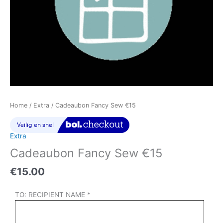
Home
/
Extra
/ Cadeaubon Fancy Sew €15
Extra
Cadeaubon Fancy Sew €15
€
15.00
TO: RECIPIENT NAME *