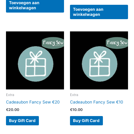
Toevoegen aan
winkelwagen
Toevoegen aan
winkelwagen
Extra
Extra
Cadeaubon Fancy Sew €20
Cadeaubon Fancy Sew €10
€
20.00
€
10.00
Buy Gift Card
Buy Gift Card