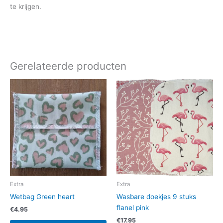
te krijgen.
Gerelateerde producten
Extra
Extra
Wetbag Green heart
Wasbare doekjes 9 stuks
flanel pink
€
4.95
€
17.95