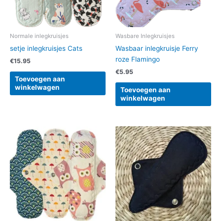
Normale inlegkruisjes
Wasbare Inlegkruisjes
setje inlegkruisjes Cats
Wasbaar inlegkruisje Ferry
roze Flamingo
€
15.95
€
5.95
Toevoegen aan
winkelwagen
Toevoegen aan
winkelwagen
Dit
product
heeft
meerdere
variaties.
Deze
optie
kan
gekozen