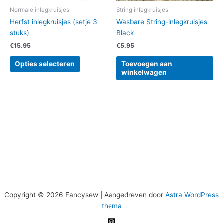
worden
Normale inlegkruisjes
String inlegkruisjes
op
Herfst inlegkruisjes (setje 3
Wasbare String-inlegkruisjes
de
stuks)
Black
productpagina
€
15.95
€
5.95
Opties selecteren
Toevoegen aan
winkelwagen
Copyright © 2026 Fancysew | Aangedreven door
Astra WordPress
thema