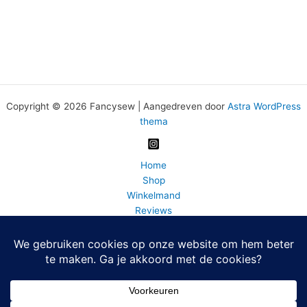
Copyright © 2026 Fancysew | Aangedreven door
Astra WordPress
thema
Home
Shop
Winkelmand
Reviews
Wasadvies
BLOG
FAQ
Bedrijfsinfo
Fancy Sew info en contact
Mijn account