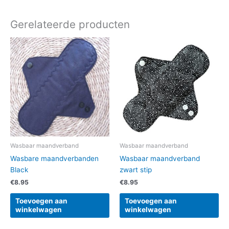
Gerelateerde producten
Wasbaar maandverband
Wasbaar maandverband
Wasbare maandverbanden
Wasbaar maandverband
Black
zwart stip
€
8.95
€
8.95
Toevoegen aan
Toevoegen aan
winkelwagen
winkelwagen