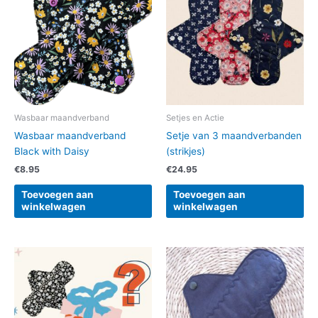
Wasbaar maandverband
Setjes en Actie
Wasbaar maandverband
Setje van 3 maandverbanden
Black with Daisy
(strikjes)
€
8.95
€
24.95
Toevoegen aan
Toevoegen aan
winkelwagen
winkelwagen