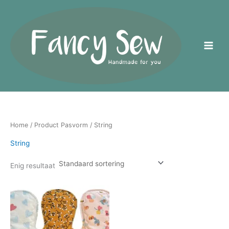
Ga
naar
de
inhoud
Home
/ Product Pasvorm / String
String
Enig resultaat