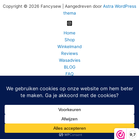
Copyright © 2026 Fancysew | Aangedreven door
Astra WordPress
thema
Home
Shop
Winkelmand
Reviews
Wasadvies
BLOG
FAQ
Bedrijfsinfo
Fancy Sew info en contact
Mijn account
Home
0 artikelen
De waardering van fancysew.nl/ bij
WebwinkelKeur Reviews
is
9.7/10 gebaseerd op 64 reviews.
9,7